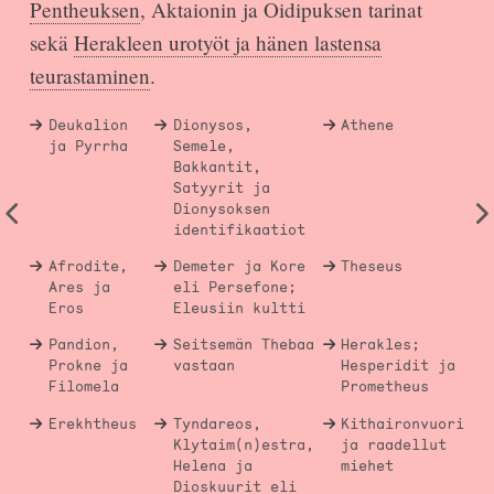
Pentheuksen
, Aktaionin ja Oidipuksen tarinat
sekä
Herakleen urotyöt ja hänen lastensa
teurastaminen
.
Deukalion
Dionysos,
Athene
ja Pyrrha
Semele,
Bakkantit,
Satyyrit ja
Dionysoksen
identifikaatiot
Afrodite,
Demeter ja Kore
Theseus
Ares ja
eli Persefone;
Eros
Eleusiin kultti
Pandion,
Seitsemän Thebaa
Herakles;
Prokne ja
vastaan
Hesperidit ja
Filomela
Prometheus
Erekhtheus
Tyndareos,
Kithaironvuori
Klytaim(n)estra,
ja raadellut
Helena ja
miehet
Dioskuurit eli