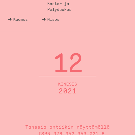
Kastor ja
Polydeukes
Kadmos
Nisos
12
KINESIS
2021
Tanssia antiikin näyttämöllä
ISBN 978-952-353-021-8