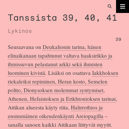
Tanssista 39, 40, 41
Lykinos
39
Seuraavana on
Deukalionin tarina, hänen
elinaikanaan tapahtunut valtava haaksirikko ja
ihmissuvun pelastanut arkki sekä ihmisten
luominen kivistä
. Lisäksi on osattava
Iakkhoksen
riekaleiksi repiminen, Heran kosto, Semelen
poltto, Dionysoksen molemmat syntymiset
,
Athenen, Hefaistoksen ja Erikhtonioksen tarinat
,
Attikan alueesta käyty riita,
Halirrothios ja
ensimmäinen oikeudenkäynti Areiopagilla
–
sanalla sanoen kaikki Attikaan liittyvät myytit.