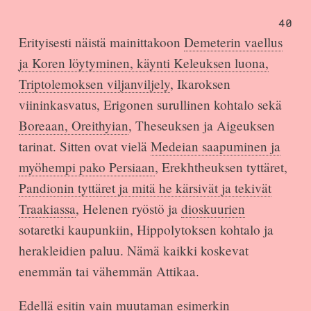
40
Erityisesti näistä mainittakoon
Demeterin vaellus
ja Koren löytyminen, käynti Keleuksen luona,
Triptolemoksen viljanviljely
, Ikaroksen
viininkasvatus, Erigonen surullinen kohtalo sekä
Boreaan, Oreithyian
, Theseuksen ja Aigeuksen
tarinat. Sitten ovat vielä
Medeian saapuminen ja
myöhempi pako Persiaan
, Erekhtheuksen tyttäret,
Pandionin tyttäret ja mitä he kärsivät ja tekivät
Traakiassa
, Helenen ryöstö ja
dioskuurien
sotaretki kaupunkiin, Hippolytoksen kohtalo ja
herakleidien paluu. Nämä kaikki koskevat
enemmän tai vähemmän Attikaa.
Edellä esitin vain muutaman esimerkin