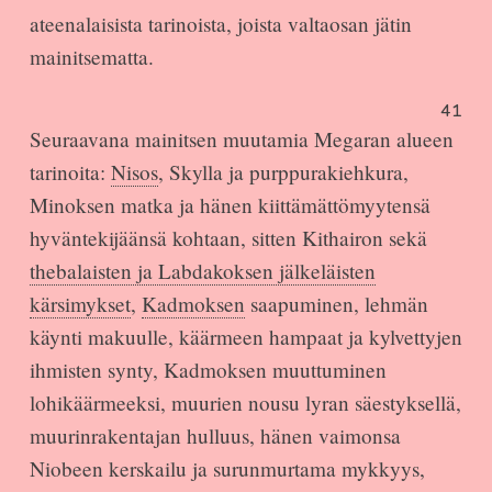
ateenalaisista tarinoista, joista valtaosan jätin
mainitsematta.
41
Seuraavana mainitsen muutamia Megaran alueen
tarinoita:
Nisos
, Skylla ja purppurakiehkura,
Minoksen matka ja hänen kiittämättömyytensä
hyväntekijäänsä kohtaan, sitten Kithairon sekä
thebalaisten ja Labdakoksen jälkeläisten
kärsimykset
,
Kadmoksen
saapuminen, lehmän
käynti makuulle, käärmeen hampaat ja kylvettyjen
ihmisten synty, Kadmoksen muuttuminen
lohikäärmeeksi, muurien nousu lyran säestyksellä,
muurinrakentajan hulluus, hänen vaimonsa
Niobeen kerskailu ja surunmurtama mykkyys,