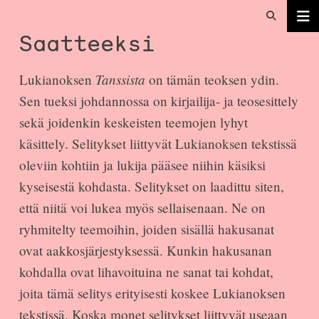
Saatteeksi
Tanssista
Lukianoksen
on tämän teoksen ydin.
Sen tueksi johdannossa on kirjailija- ja teosesittely
sekä joidenkin keskeisten teemojen lyhyt
käsittely. Selitykset liittyvät Lukianoksen tekstissä
oleviin kohtiin ja lukija pääsee niihin käsiksi
kyseisestä kohdasta. Selitykset on laadittu siten,
että niitä voi lukea myös sellaisenaan. Ne on
ryhmitelty teemoihin, joiden sisällä hakusanat
ovat aakkosjärjestyksessä. Kunkin hakusanan
kohdalla ovat lihavoituina ne sanat tai kohdat,
joita tämä selitys erityisesti koskee Lukianoksen
tekstissä. Koska monet selitykset liittyvät useaan