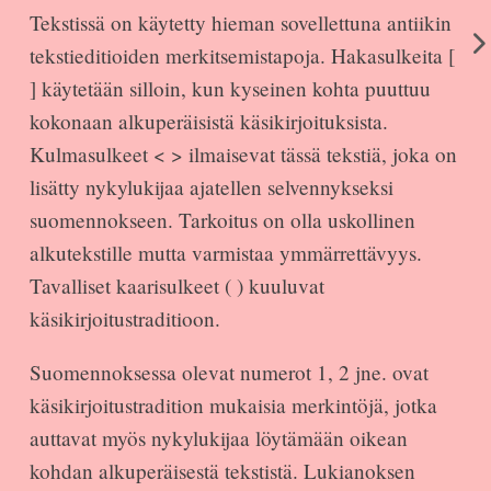
Tekstissä on käytetty hieman sovellettuna antiikin
tekstieditioiden merkitsemistapoja. Hakasulkeita [
] käytetään silloin, kun kyseinen kohta puuttuu
kokonaan alkuperäisistä käsikirjoituksista.
Kulmasulkeet < > ilmaisevat tässä tekstiä, joka on
lisätty nykylukijaa ajatellen selvennykseksi
suomennokseen. Tarkoitus on olla uskollinen
alkutekstille mutta varmistaa ymmärrettävyys.
Tavalliset kaarisulkeet ( ) kuuluvat
käsikirjoitustraditioon.
Suomennoksessa olevat numerot 1, 2 jne. ovat
käsikirjoitustradition mukaisia merkintöjä, jotka
auttavat myös nykylukijaa löytämään oikean
kohdan alkuperäisestä tekstistä. Lukianoksen