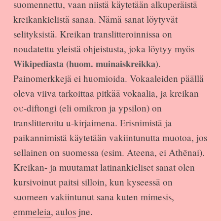
suomennettu, vaan niistä käytetään alkuperäistä
kreikankielistä sanaa. Nämä sanat löytyvät
selityksistä. Kreikan translitteroinnissa on
noudatettu yleistä ohjeistusta, joka löytyy myös
Wikipediasta (huom. muinaiskreikka)
.
Painomerkkejä ei huomioida. Vokaaleiden päällä
oleva viiva tarkoittaa pitkää vokaalia, ja kreikan
ου-diftongi (eli omikron ja ypsilon) on
translitteroitu u-kirjaimena. Erisnimistä ja
paikannimistä käytetään vakiintunutta muotoa, jos
sellainen on suomessa (esim. Ateena, ei Athēnai).
Kreikan- ja muutamat latinankieliset sanat olen
kursivoinut paitsi silloin, kun kyseessä on
suomeen vakiintunut sana kuten
mimesis
,
emmeleia
,
aulos
jne.