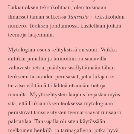
Lukianoksen tekstikohtaan, olen toisinaan
Tanssista
ilmaissut tämän sulkeissa
+ tekstikohdan
numero. Teoksen johdannossa käsitellään joitain
teemoja laajemmin.
Mytologian osuus selityksissä on suuri. Vaikka
antiikin jumaliin ja tarinoihin on saatavilla
valtavasti tietoa, päädyin sisällyttämään tähän
teokseen tarinoiden perusasiat, jotta lukijan ei
tarvitse välttämättä lähteä etsimään tietoja
muualta. Myyttiselitysten laajuus heijastaa myös
sitä, että Lukianoksen teoksessa mytologiaan
perustuvat tanssiesitysten teemat saavat runsaasti
palstatilaa. Tanssijalla oli siten käytössään
melkoinen henkilö- ja tarinagalleria, jotka hyvä