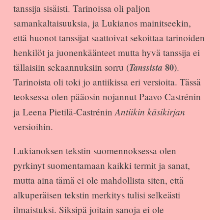
tanssija sisäisti. Tarinoissa oli paljon
samankaltaisuuksia, ja Lukianos mainitseekin,
että huonot tanssijat saattoivat sekoittaa tarinoiden
henkilöt ja juonenkäänteet mutta hyvä tanssija ei
tällaisiin sekaannuksiin sorru (
Tanssista
80
).
Tarinoista oli toki jo antiikissa eri versioita. Tässä
teoksessa olen pääosin nojannut Paavo Castrénin
Antiikin käsikirjan
ja Leena Pietilä-Castrénin
versioihin.
Lukianoksen tekstin suomennoksessa olen
pyrkinyt suomentamaan kaikki termit ja sanat,
mutta aina tämä ei ole mahdollista siten, että
alkuperäisen tekstin merkitys tulisi selkeästi
ilmaistuksi. Siksipä joitain sanoja ei ole