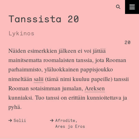
Tanssista 20
Lykinos
20
Näiden esimerkkien jälkeen ei voi jättää
mainitsematta roomalaisten tanssia, jota Rooman
parhaimmisto, yläluokkainen pappisjoukko
nimeltään
salii
(tämä nimi kuuluu papeille) tanssii
Rooman sotaisimman jumalan,
Areksen
kunniaksi. Tuo tanssi on erittäin kunnioitettava ja
pyhä.
Salii
Afrodite,
Ares ja Eros