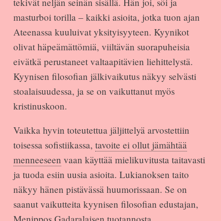
tekivät neljän seinän sisällä. Hän joi, söi ja
masturboi torilla – kaikki asioita, jotka tuon ajan
Ateenassa kuuluivat yksityisyyteen. Kyynikot
olivat häpeämättömiä, viiltävän suorapuheisia
eivätkä perustaneet valtaapitävien liehittelystä.
Kyynisen filosofian jälkivaikutus näkyy selvästi
stoalaisuudessa, ja se on vaikuttanut myös
kristinuskoon.
Vaikka hyvin toteutettua jäljittelyä arvostettiin
toisessa sofistiikassa,
tavoite ei ollut jämähtää
menneeseen
vaan käyttää mielikuvitusta taitavasti
ja tuoda esiin uusia asioita. Lukianoksen taito
näkyy hänen pistävässä huumorissaan. Se on
saanut vaikutteita kyynisen filosofian edustajan,
Menippos Gadaralaisen tuotannosta.