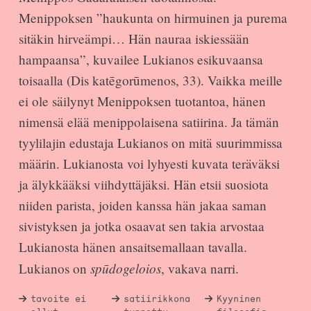
Menippoksen ”haukunta on hirmuinen ja purema
sitäkin hirveämpi… Hän nauraa iskiessään
hampaansa”, kuvailee Lukianos esikuvaansa
toisaalla (Dis katēgorūmenos, 33). Vaikka meille
ei ole säilynyt Menippoksen tuotantoa, hänen
nimensä elää menippolaisena satiirina. Ja tämän
tyylilajin edustaja Lukianos on mitä suurimmissa
määrin. Lukianosta voi lyhyesti kuvata teräväksi
ja älykkääksi viihdyttäjäksi. Hän etsii suosiota
niiden parista, joiden kanssa hän jakaa saman
sivistyksen ja jotka osaavat sen takia arvostaa
Lukianosta hänen ansaitsemallaan tavalla.
spūdogeloios
Lukianos on
, vakava narri.
tavoite ei
satiirikkona
Kyyninen