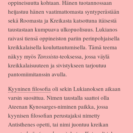
oppineisuutta kohtaan. Hänen tuotannossaan
heijastuu hänen vaatimattomasta syntyperästään
sekä Roomasta ja Kreikasta katsottuna itäisestä
taustastaan kumpuava ulkopuolisuus. Lukianos
raivasi tiensä oppineiston pariin perinpohjaisella
kreikkalaisella kouluttautumisella. Tämä teema
Tanssista
näkyy myös
-teoksessa, jossa väylä
kreikkalaisuuteen ja sivistykseen tarjoutuu
pantomiimitanssin avulla.
Kyyninen filosofia
oli sekin Lukianoksen aikaan
varsin suosittua. Nimen taustalla saattoi olla
Ateenan Kynosarges-niminen paikka, jossa
kyynisen filosofian perustajaksi nimetty
Antisthenes opetti, tai nimi juontuu kreikan