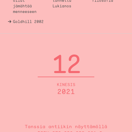
ollut
tunnettu
filosofia
jämähtää
Lukianos
menneeseen
Goldhill 2002
12
KINESIS
2021
Tanssia antiikin näyttämöllä