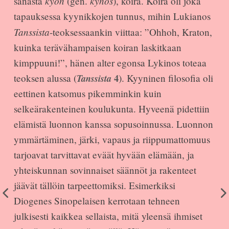
kyōn
kynos
sanasta
(gen.
), koira. Koira oli joka
tapauksessa kyynikkojen tunnus, mihin Lukianos
Tanssista
-teoksessaankin viittaa: ”Ohhoh, Kraton,
kuinka terävähampaisen koiran laskitkaan
kimppuuni!”, hänen alter egonsa Lykinos toteaa
teoksen alussa (
Tanssista
4
). Kyyninen filosofia oli
eettinen katsomus pikemminkin kuin
selkeärakenteinen koulukunta. Hyveenä pidettiin
elämistä luonnon kanssa sopusoinnussa. Luonnon
ymmärtäminen, järki, vapaus ja riippumattomuus
tarjoavat tarvittavat eväät hyvään elämään, ja
yhteiskunnan sovinnaiset säännöt ja rakenteet
jäävät tällöin tarpeettomiksi. Esimerkiksi
Diogenes Sinopelaisen kerrotaan tehneen
julkisesti kaikkea sellaista, mitä yleensä ihmiset