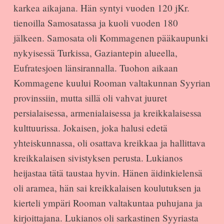
karkea aikajana. Hän syntyi vuoden 120 jKr.
tienoilla Samosatassa ja kuoli vuoden 180
jälkeen. Samosata oli Kommagenen pääkaupunki
nykyisessä Turkissa, Gaziantepin alueella,
Eufratesjoen länsirannalla. Tuohon aikaan
Kommagene kuului Rooman valtakunnan Syyrian
provinssiin, mutta sillä oli vahvat juuret
persialaisessa, armenialaisessa ja kreikkalaisessa
kulttuurissa. Jokaisen, joka halusi edetä
yhteiskunnassa, oli osattava kreikkaa ja hallittava
kreikkalaisen sivistyksen perusta. Lukianos
heijastaa tätä taustaa hyvin. Hänen äidinkielensä
oli aramea, hän sai kreikkalaisen koulutuksen ja
kierteli ympäri Rooman valtakuntaa puhujana ja
kirjoittajana. Lukianos oli sarkastinen Syyriasta