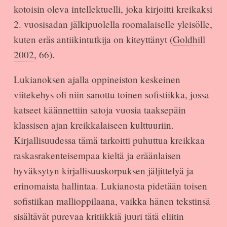
kotoisin oleva intellektuelli, joka kirjoitti kreikaksi
2. vuosisadan jälkipuolella roomalaiselle yleisölle,
kuten eräs antiikintutkija on kiteyttänyt (
Goldhill
2002
, 66).
Lukianoksen ajalla oppineiston keskeinen
viitekehys oli niin sanottu toinen sofistiikka, jossa
katseet käännettiin satoja vuosia taaksepäin
klassisen ajan kreikkalaiseen kulttuuriin.
Kirjallisuudessa tämä tarkoitti puhuttua kreikkaa
raskasrakenteisempaa kieltä ja eräänlaisen
hyväksytyn kirjallisuuskorpuksen jäljittelyä ja
erinomaista hallintaa. Lukianosta pidetään toisen
sofistiikan mallioppilaana, vaikka hänen tekstinsä
sisältävät purevaa kritiikkiä juuri tätä eliitin