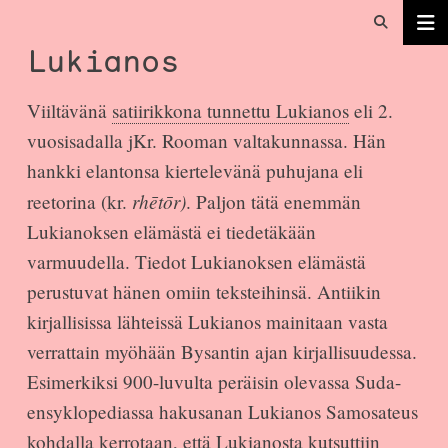
Lukianos
Viiltävänä
satiirikkona tunnettu Lukianos
eli 2.
vuosisadalla jKr. Rooman valtakunnassa. Hän
hankki elantonsa kiertelevänä puhujana eli
rhētōr)
reetorina (kr.
. Paljon tätä enemmän
Lukianoksen elämästä ei tiedetäkään
varmuudella. Tiedot Lukianoksen elämästä
perustuvat hänen omiin teksteihinsä. Antiikin
kirjallisissa lähteissä Lukianos mainitaan vasta
verrattain myöhään Bysantin ajan kirjallisuudessa.
Esimerkiksi 900-luvulta peräisin olevassa Suda-
ensyklopediassa hakusanan Lukianos Samosateus
kohdalla kerrotaan, että Lukianosta kutsuttiin