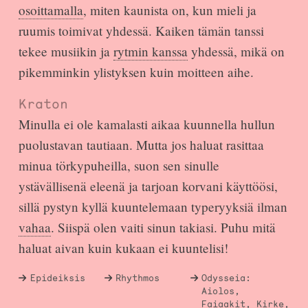
osoittamalla
, miten kaunista on, kun mieli ja
ruumis toimivat yhdessä. Kaiken tämän tanssi
tekee musiikin ja
rytmin kanssa
yhdessä, mikä on
pikemminkin ylistyksen kuin moitteen aihe.
Kraton
Minulla ei ole kamalasti aikaa kuunnella hullun
puolustavan tautiaan. Mutta jos haluat rasittaa
minua törkypuheilla, suon sen sinulle
ystävällisenä eleenä ja tarjoan korvani käyttöösi,
sillä pystyn kyllä kuuntelemaan typeryyksiä ilman
vahaa
. Siispä olen vaiti sinun takiasi. Puhu mitä
haluat aivan kuin kukaan ei kuuntelisi!
Epideiksis
Rhythmos
Odysseia:
Aiolos,
Faiaakit, Kirke,