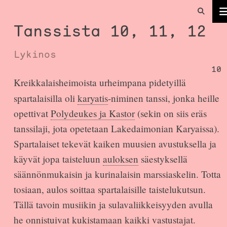
Tanssista 10, 11, 12
Lykinos
10
Kreikkalaisheimoista urheimpana pidetyillä
spartalaisilla oli
karyatis
-niminen tanssi, jonka heille
opettivat
Polydeukes ja Kastor
(sekin on siis eräs
tanssilaji, jota opetetaan Lakedaimonian Karyaissa).
Spartalaiset tekevät kaiken muusien avustuksella ja
käyvät jopa taisteluun
auloksen
säestyksellä
säännönmukaisin ja kurinalaisin marssiaskelin. Totta
tosiaan, aulos soittaa spartalaisille taistelukutsun.
Tällä tavoin musiikin ja sulavaliikkeisyyden avulla
he onnistuivat kukistamaan kaikki vastustajat.