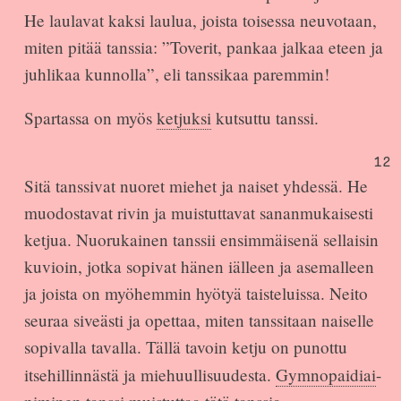
He laulavat kaksi laulua, joista toisessa neuvotaan,
miten pitää tanssia: ”Toverit, pankaa jalkaa eteen ja
juhlikaa kunnolla”, eli tanssikaa paremmin!
Spartassa on myös
ketjuksi
kutsuttu tanssi.
12
Sitä tanssivat nuoret miehet ja naiset yhdessä. He
muodostavat rivin ja muistuttavat sananmukaisesti
ketjua. Nuorukainen tanssii ensimmäisenä sellaisin
kuvioin, jotka sopivat hänen iälleen ja asemalleen
ja joista on myöhemmin hyötyä taisteluissa. Neito
seuraa siveästi ja opettaa, miten tanssitaan naiselle
sopivalla tavalla. Tällä tavoin ketju on punottu
itsehillinnästä ja miehuullisuudesta.
Gymnopaidiai
-