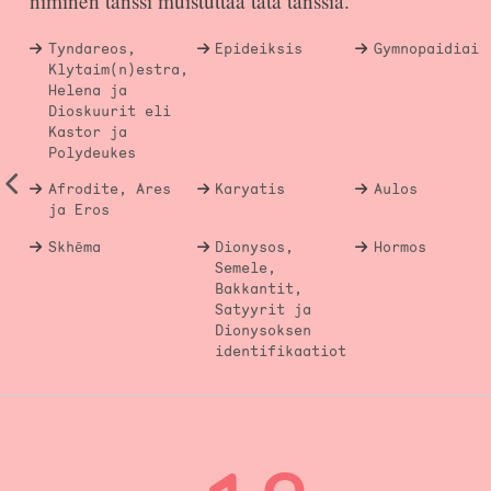
niminen tanssi muistuttaa tätä tanssia.
Tyndareos,
Epideiksis
Gymnopaidiai
Klytaim(n)estra,
Helena ja
Dioskuurit eli
Kastor ja
Polydeukes
Afrodite, Ares
Karyatis
Aulos
ja Eros
Skhēma
Dionysos,
Hormos
Semele,
Bakkantit,
Satyyrit ja
Dionysoksen
identifikaatiot