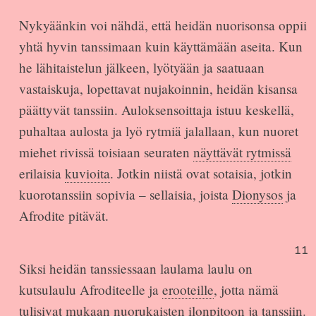
Nykyäänkin voi nähdä, että heidän nuorisonsa oppii
yhtä hyvin tanssimaan kuin käyttämään aseita. Kun
he lähitaistelun jälkeen, lyötyään ja saatuaan
vastaiskuja, lopettavat nujakoinnin, heidän kisansa
päättyvät tanssiin. Auloksensoittaja istuu keskellä,
puhaltaa aulosta ja lyö rytmiä jalallaan, kun nuoret
miehet rivissä toisiaan seuraten
näyttävät rytmissä
erilaisia
kuvioita
. Jotkin niistä ovat sotaisia, jotkin
kuorotanssiin sopivia – sellaisia, joista
Dionysos
ja
Afrodite pitävät.
11
Siksi heidän tanssiessaan laulama laulu on
kutsulaulu Afroditeelle ja
erooteille
, jotta nämä
tulisivat mukaan nuorukaisten ilonpitoon ja tanssiin.