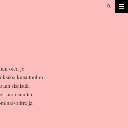
uten olen jo
uksiksi kutsuttuihin
oaan sisäistää
ea-arvoisiin tai
ominaispiirre ja