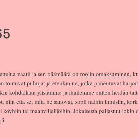
65
ettelua vaatii ja sen päämäärä on
roolin omaksuminen
, k
 toimivat puhujat ja etenkin ne, jotka paneutuvat harjoit
kin kohdallaan ylistämme ja ihailemme eniten heidän tait
, niin että se, mitä he sanovat, sopii näihin ihmisiin, kork
i köyhiin tai maanviljelijöihin. Jokaisesta paljastuu jokin 
jä.