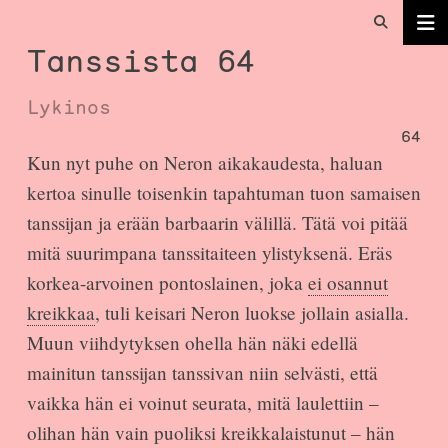
Tanssista 64
Lykinos
64
Kun nyt puhe on Neron aikakaudesta, haluan
kertoa sinulle toisenkin tapahtuman tuon samaisen
tanssijan ja erään barbaarin välillä. Tätä voi pitää
mitä suurimpana tanssitaiteen ylistyksenä. Eräs
korkea-arvoinen pontoslainen, joka
ei osannut
kreikkaa
, tuli keisari Neron luokse jollain asialla.
Muun viihdytyksen ohella hän näki edellä
mainitun tanssijan tanssivan niin selvästi, että
vaikka hän ei voinut seurata, mitä laulettiin –
olihan hän vain puoliksi kreikkalaistunut – hän