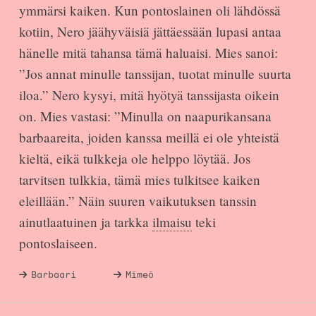
ymmärsi kaiken. Kun pontoslainen oli lähdössä
kotiin, Nero jäähyväisiä jättäessään lupasi antaa
hänelle mitä tahansa tämä haluaisi. Mies sanoi:
”Jos annat minulle tanssijan, tuotat minulle suurta
iloa.” Nero kysyi, mitä hyötyä tanssijasta oikein
on. Mies vastasi: ”Minulla on naapurikansana
barbaareita, joiden kanssa meillä ei ole yhteistä
kieltä, eikä tulkkeja ole helppo löytää. Jos
tarvitsen tulkkia, tämä mies tulkitsee kaiken
eleillään.” Näin suuren vaikutuksen tanssin
ainutlaatuinen ja tarkka
ilmaisu
teki
pontoslaiseen.
Barbaari
Mīmeō