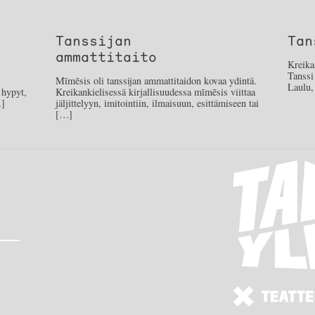
Tanssijan
Tan
ammattitaito
Kreikas
Tanssi
Mīmēsis oli tanssijan ammattitaidon kovaa ydintä.
Laulu
 hypyt,
Kreikankielisessä kirjallisuudessa mīmēsis viittaa
…]
jäljittelyyn, imitointiin, ilmaisuun, esittämiseen tai
[…]