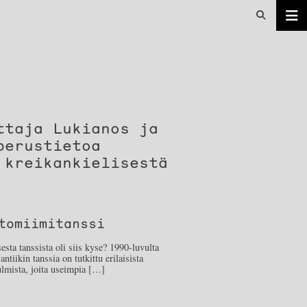
ttaja Lukianos ja
perustietoa
 kreikankielisestä
tomiimitanssi
esta tanssista oli siis kyse? 1990-luvulta
antiikin tanssia on tutkittu erilaisista
lmista, joita useimpia […]