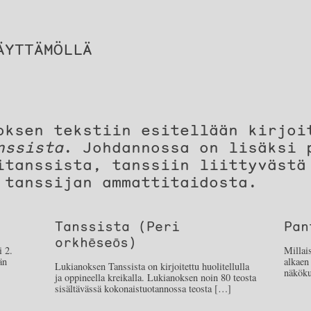
ÄYTTÄMÖLLÄ
oksen tekstiin esitellään kirjoi
nssista
. Johdannossa on lisäksi 
itanssista, tanssiin liittyvästä
 tanssijan ammattitaidosta.
Tanssista (Peri
Pan
orkhēseōs)
i 2.
Millais
än
alkaen 
Lukianoksen Tanssista on kirjoitettu huolitellulla
näköku
ja oppineella kreikalla. Lukianoksen noin 80 teosta
sisältävässä kokonaistuotannossa teosta […]