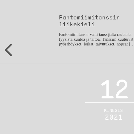
Pantomiimitanssin
liikekieli
Pantomiimitanssi vaati tanssijalta rautaista
fyysistä kuntoa ja taitoa. Tanssiin kuuluivat
pyörähdykset, loikat, taivutukset, nopeat [
12
KINESIS
2021