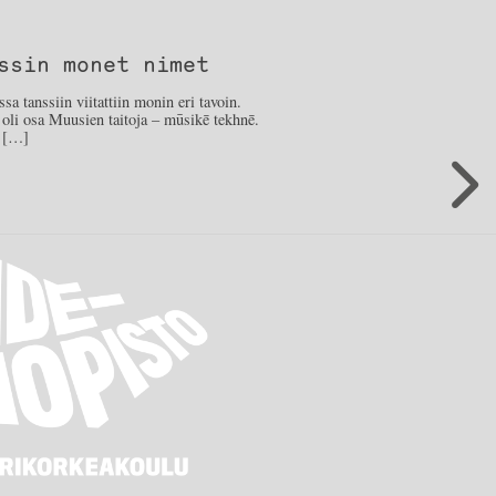
ssin monet nimet
sa tanssiin viitattiin monin eri tavoin.
 oli osa Muusien taitoja – mūsikē tekhnē.
, […]