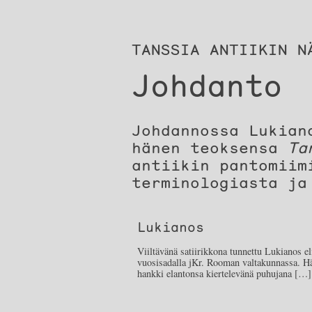
TANSSIA ANTIIKIN N
Johdanto
Johdannossa Lukian
hänen teoksensa
Ta
antiikin pantomiim
terminologiasta ja
Lukianos
Viiltävänä satiirikkona tunnettu Lukianos el
vuosisadalla jKr. Rooman valtakunnassa. H
hankki elantonsa kiertelevänä puhujana […]