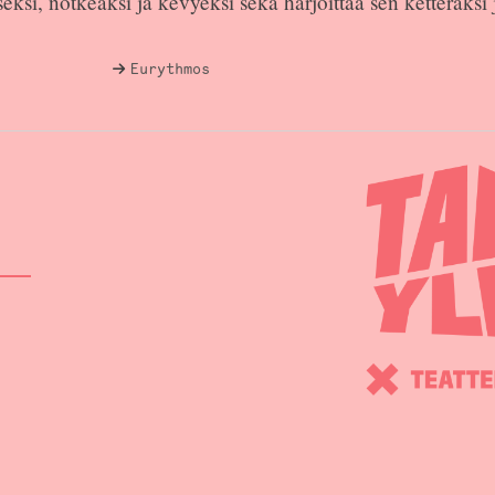
si, notkeaksi ja kevyeksi sekä harjoittaa sen ketteräksi
Eurythmos