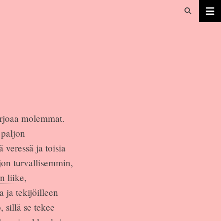
tarjoaa molemmat.
 paljon
 veressä ja toisia
ljon turvallisemmin,
n liike
,
 ja tekijöilleen
 sillä se tekee