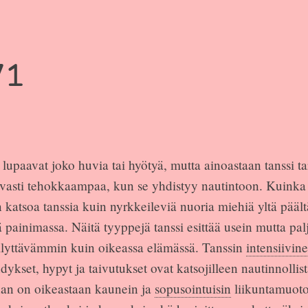
71
lupaavat joko huvia tai hyötyä, mutta ainoastaan tanssi 
asti tehokkaampaa, kun se yhdistyy nautintoon. Kuinka
katsoa tanssia kuin nyrkkeileviä nuoria miehiä yltä päältä
 painimassa. Näitä tyyppejä tanssi esittää usein mutta pa
lyttävämmin kuin oikeassa elämässä. Tanssin
intensiivine
kset, hypyt ja taivutukset ovat katsojilleen nautinnollista
ihan on oikeastaan kaunein ja
sopusointuisin
liikuntamuoto,