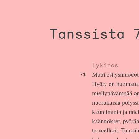
Tanssista 
Lykinos
Muut esitysmuodot 
71
Hyöty on huomattav
miellyttävämpää on 
nuorukaisia pölyssä
kauniimmin ja miel
käännökset, pyörähdy
terveellistä. Tanss