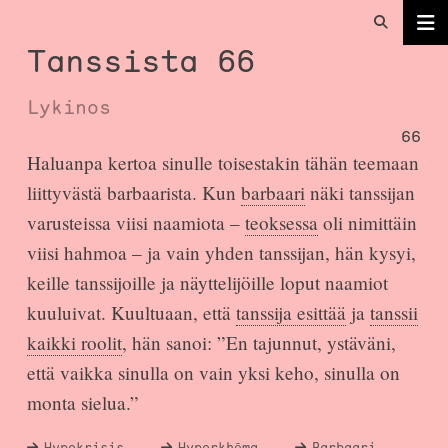
Tanssista 66
Lykinos
66
Haluanpa kertoa sinulle toisestakin tähän teemaan
liittyvästä barbaarista. Kun
barbaari
näki tanssijan
varusteissa viisi naamiota –
teoksessa
oli nimittäin
viisi hahmoa – ja vain yhden tanssijan, hän kysyi,
keille tanssijoille ja näyttelijöille loput naamiot
kuuluivat. Kuultuaan, että
tanssija esittää
ja
tanssii
kaikki roolit
, hän sanoi: ”En tajunnut, ystäväni,
että vaikka sinulla on vain yksi keho, sinulla on
monta sielua.”
Hypokrisis
Hyporkhēma
Barbaari