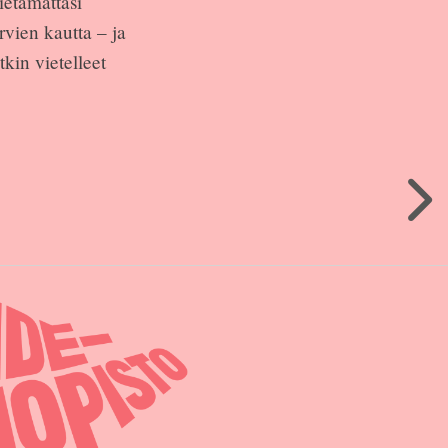
ietämättäsi
rvien kautta – ja
tkin vietelleet