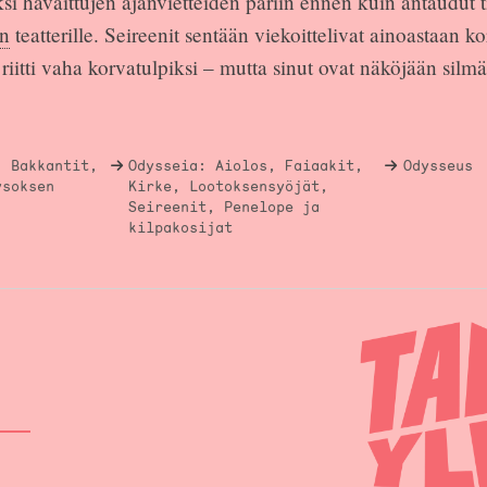
ksi havaittujen ajanvietteiden pariin ennen kuin antaudut t
en
teatterille. Seireenit sentään viekoittelivat ainoastaan ko
riitti vaha korvatulpiksi – mutta sinut ovat näköjään silmä
, Bakkantit,
Odysseia: Aiolos, Faiaakit,
Odysseus
ysoksen
Kirke, Lootoksensyöjät,
Seireenit, Penelope ja
kilpakosijat