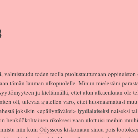
3
ni, valmistaudu toden teolla puolustautumaan oppineiston 
an tämän lauman ulkopuolelle. Minun mielestäni parasta o
syyttömyyteen ja kieltämällä, ettet alun alkaenkaan ole t
 miten oli, tulevaa ajatellen varo, ettet huomaamattasi m
hestä joksikin <epäilyttäväksi>
lyydialaiseksi
naiseksi ta
nun henkilökohtainen rikoksesi vaan ulottuisi meihin muih
onnistu niin kuin
Odysseus
kiskomaan sinua pois lootokse