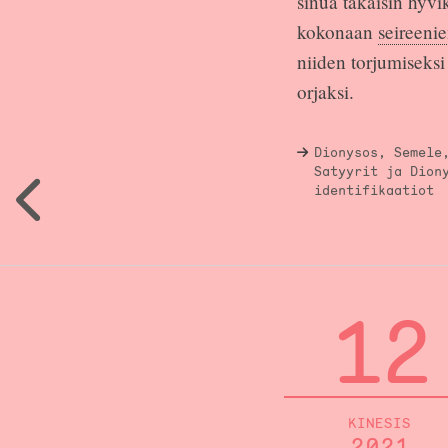
sinua takaisin hyvi
kokonaan
seireeni
niiden torjumiseksi 
orjaksi.
Dionysos, Semele
Satyyrit ja Dion
identifikaatiot
12
KINESIS
2021