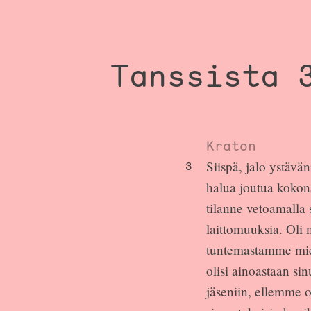
Tanssista 
Kraton
Siispä, jalo ystävä
3
halua joutua kokona
tilanne vetoamalla 
laittomuuksia. Oli
tuntemastamme mie
olisi ainoastaan si
jäseniin, ellemme 