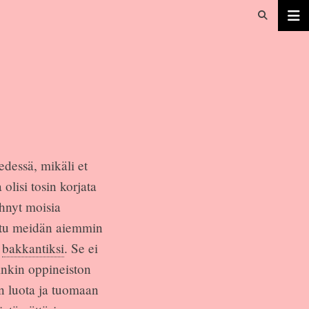
edessä, mikäli et
lisi tosin korjata
ehnyt moisia
uutu meidän aiemmin
i
bakkantiksi
. Se ei
inkin oppineiston
n luota ja tuomaan