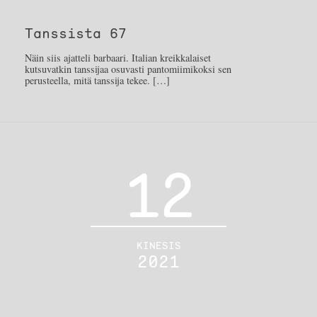
Tanssista 67
Näin siis ajatteli barbaari. Italian kreikkalaiset
kutsuvatkin tanssijaa osuvasti pantomiimikoksi sen
perusteella, mitä tanssija tekee. […]
12
KINESIS
2021