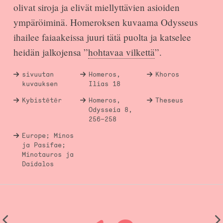
olivat siroja ja elivät miellyttävien asioiden
ympäröiminä. Homeroksen kuvaama Odysseus
ihailee faiaakeissa juuri tätä puolta ja katselee
heidän jalkojensa ”
hohtavaa vilkettä
”.
sivuutan
Homeros,
Khoros
kuvauksen
Ilias 18
Kybistētēr
Homeros,
Theseus
Odysseia 8,
256–258
Europe; Minos
ja Pasifae;
Minotauros ja
Daidalos