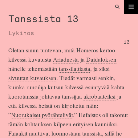
Tanssista 13
Lykinos
13
Oletan sinun tuntevan, mitä Homeros kertoo
kilvessä kuvatusta
Ariadnesta
ja
Daidaloksen
hänelle tekemästään
tanssilattiasta
, ja siksi
sivuutan kuvauksen
. Tiedät varmasti senkin,
kuinka runoilija kutsuu kilvessä esiintyvää kahta
kuorotanssia johtavaa tanssijaa
akrobaateiksi
ja
että kilvessä heistä on kirjoitettu näin:
”
Nuorukaiset pyörähtelivät
.” Hefaistos oli takonut
tämän kohtauksen kilpeen erityisen kauniiksi.
Faiaakit nauttivat luonnostaan tanssista, sillä he