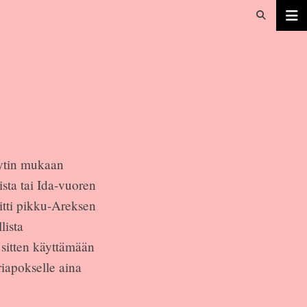
yytin mukaan
ista tai Ida-vuoren
itti pikku-Areksen
lista
 sitten käyttämään
riapokselle aina