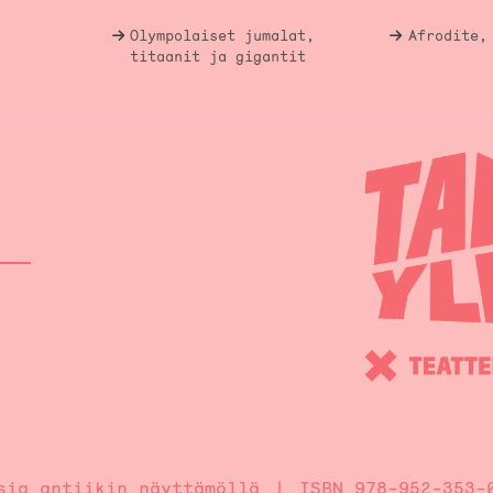
Olympolaiset jumalat,
Afrodite,
titaanit ja gigantit
sia antiikin näyttämöllä
ISBN 978-952-353-