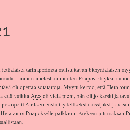
21
 italialaista tarinaperimää muistuttavan bithynialaisen m
jumala – minun mielestäni muuten Priapos oli yksi titaane
htävä oli opettaa sotataitoja. Myytti kertoo, että
Hera
toim
ja että vaikka
Ares
oli vielä pieni, hän oli jo karski ja taval
os opetti Areksen ensin täydelliseksi tanssijaksi ja vasta
ä Hera antoi Priapokselle palkkion: Areksen piti maksaa P
aliistaan.