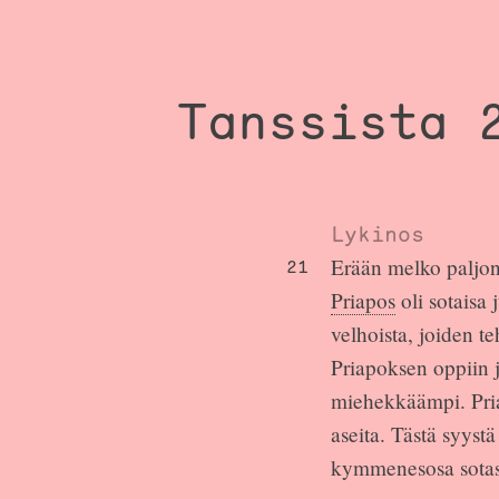
Tanssista 
Lykinos
Erään melko paljon
21
Priapos
oli sotaisa 
velhoista, joiden te
Priapoksen oppiin 
miehekkäämpi. Priap
aseita. Tästä syyst
kymmenesosa sotasa