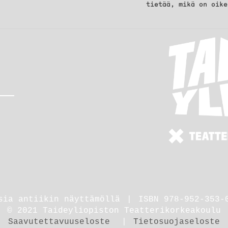
tietää, mikä on oike
sia antiikin näyttämöllä
ISBN 978-952-353-
© 2021 Taideyliopiston Teatterikorkeakoulu
Saavutettavuuseloste
Tietosuojaseloste