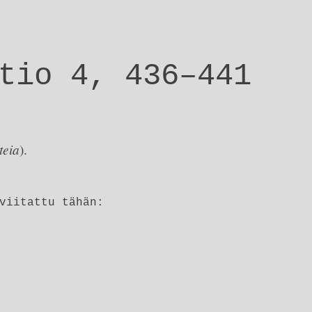
tio 4, 436–441
teia
).
viitattu tähän: