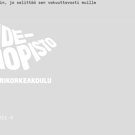
in, ja selittää sen vakuuttavasti muille
021-8