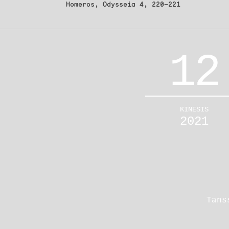
Artikkelien
Homeros, Odysseia 4, 220–221
selaus
12
KINESIS
2021
Tans