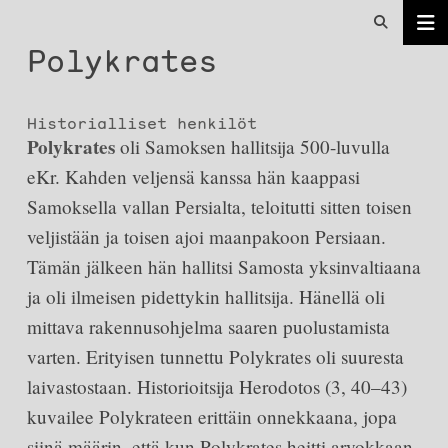
Polykrates
Historialliset henkilöt
Polykrates
oli Samoksen hallitsija 500-luvulla
eKr. Kahden veljensä kanssa hän kaappasi
Samoksella vallan Persialta, teloitutti sitten toisen
veljistään ja toisen ajoi maanpakoon Persiaan.
Tämän jälkeen hän hallitsi Samosta yksinvaltiaana
ja oli ilmeisen pidettykin hallitsija. Hänellä oli
mittava rakennusohjelma saaren puolustamista
varten. Erityisen tunnettu Polykrates oli suuresta
laivastostaan. Historioitsija Herodotos (3, 40–43)
kuvailee Polykrateen erittäin onnekkaana, jopa
siinä määrin, että kun Polykrates heitti arvokkaan