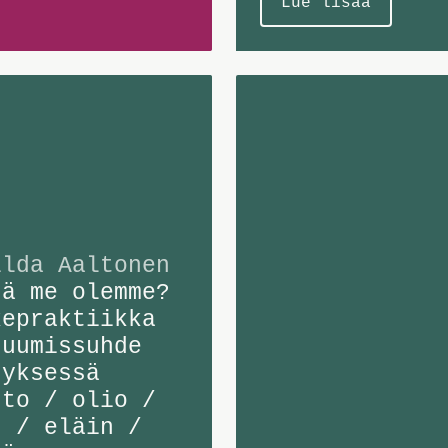
Lue lisää
ilda Aaltonen
tä me olemme?
kepraktiikka
ruumissuhde
tyksessä
nto / olio /
s / eläin /