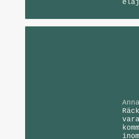
elä
Ann
Räc
var
kom
ino