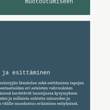
muotoutumiseen
 ja esittäminen
esiintyjän läsnäolon sekä esittämisen tapojen
entaatioiden eri asteisten vahvuuksien
tyksissä herättävät tanssijassa kysymyksen
säni ja millaisia suhteita minuuden ja
 välille muodostuu erilaisissa esityksissä.