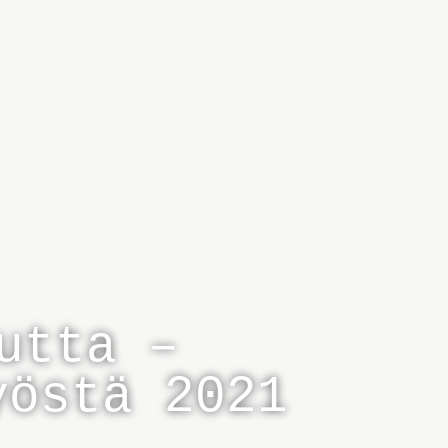
utta –
yöstä 2021