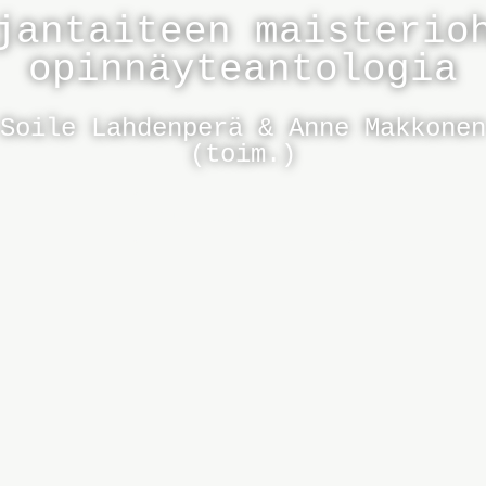
jantaiteen maisterio
opinnäyteantologia
Soile Lahdenperä & Anne Makkonen
(toim.)
Julkaisun tiedot