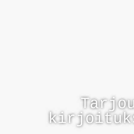
Tarjo
kirjoituk