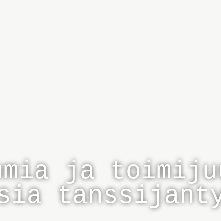
umia ja toimiju
sia tanssijant