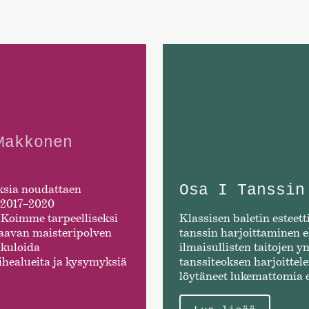
Makkonen
Osa I Tanssin
ksia noudattaen
a 2017–2020
 Koimme tarpeelliseksi
Klassisen baletin estee
raavan maisteripolven
tanssin harjoittaminen eli
tikuloida
ilmaisullisten taitojen 
 aihealueita ja kysymyksiä
tanssiteoksen harjoittel
löytäneet lukemattomia e