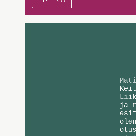
Lue lisää
Mat
Kei
Lii
ja 
esi
ole
otu