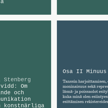
jä
Osa II Minuus
a Stenberg
Tanssin harjoittamisen, 
kvidd: Om
moninaisuus sekä repres
läsnä- ja poissaolot esi
ande och
kuka minä olen esiintyes
munikation
esittämisen rekistereiden
m konstnärliga