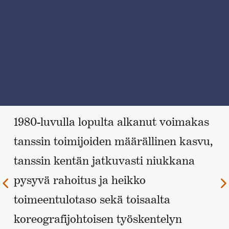
1980-luvulla lopulta alkanut voimakas
tanssin toimijoiden määrällinen kasvu,
tanssin kentän jatkuvasti niukkana
pysyvä rahoitus ja heikko
Edellinen
sivu
toimeentulotaso sekä toisaalta
koreografijohtoisen työskentelyn