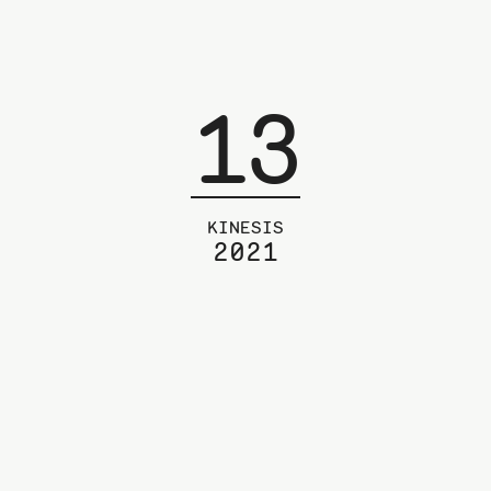
13
KINESIS
2021
Tarjoumia ja toimijuutta –
kirjoituksia tanssijantyöstä
ISBN 978-952-353-039-3
© 2021 Taideyliopiston