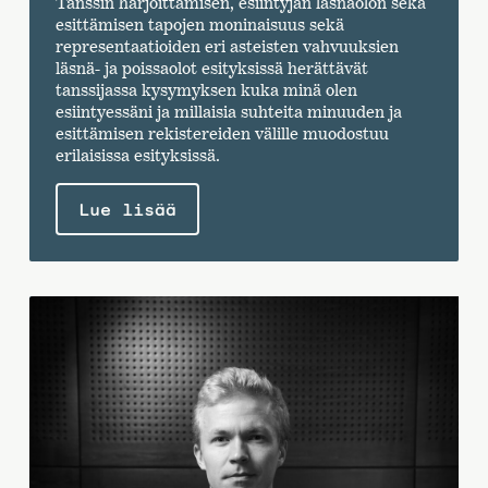
Tanssin harjoittamisen, esiintyjän läsnäolon sekä
esittämisen tapojen moninaisuus sekä
representaatioiden eri asteisten vahvuuksien
läsnä- ja poissaolot esityksissä herättävät
tanssijassa kysymyksen kuka minä olen
esiintyessäni ja millaisia suhteita minuuden ja
esittämisen rekistereiden välille muodostuu
erilaisissa esityksissä.
Lue lisää