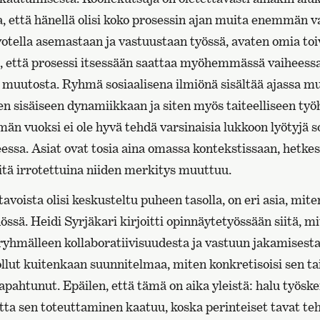
ta, että hänellä olisi koko prosessin ajan muita enemmän 
votella asemastaan ja vastuustaan työssä, avaten omia to
le, että prosessi itsessään saattaa myöhemmässä vaiheessa
 muutosta. Ryhmä sosiaalisena ilmiönä sisältää ajassa mu
en sisäiseen dynamiikkaan ja siten myös taiteelliseen työ
än vuoksi ei ole hyvä tehdä varsinaisia lukkoon lyötyjä 
essa. Asiat ovat tosia aina omassa kontekstissaan, hetkes
itä irrotettuina niiden merkitys muuttuu.
avoista olisi keskusteltu puheen tasolla, on eri asia, mi
ssä. Heidi Syrjäkari kirjoitti opinnäytetyössään siitä, mi
ryhmälleen kollaboratiivisuudesta ja vastuun jakamisesta
llut kuitenkaan suunnitelmaa, miten konkretisoisi sen tai a
 tapahtunut. Epäilen, että tämä on aika yleistä: halu työsk
tta sen toteuttaminen kaatuu, koska perinteiset tavat teh