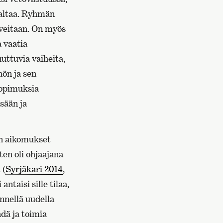
valtaa. Ryhmän
iveitaan. On myös
 vaatia
uttuvia vaiheita,
hön ja sen
sopimuksia
sään ja
ten aikomukset
ten oli ohjaajana
 (
Syrjäkari 2014
,
ntaisi sille tilaa,
ennellä uudella
dä ja toimia