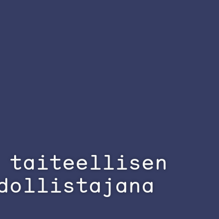
 taiteellisen
dollistajana