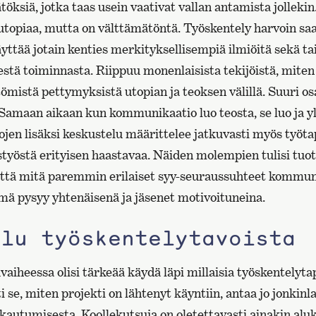
töksiä, jotka taas usein vaativat vallan antamista jolleki
utopiaa, mutta on välttämätöntä. Työskentely harvoin saa
yttää jotain kenties merkityksellisempiä ilmiöitä sekä ta
estä toiminnasta. Riippuu monenlaisista tekijöistä, mite
mistä pettymyksistä utopian ja teoksen välillä. Suuri os
amaan aikaan kun kommunikaatio luo teosta, se luo ja y
tojen lisäksi keskustelu määrittelee jatkuvasti myös työt
istyöstä erityisen haastavaa. Näiden molempien tulisi tuo
 että mitä paremmin erilaiset syy-seuraussuhteet kommuni
ä pysyy yhtenäisenä ja jäsenet motivoituneina.
elu työskentelytavoista
vaiheessa olisi tärkeää käydä läpi millaisia työskentelyta
 se, miten projekti on lähtenyt käyntiin, antaa jo jonkinla
akautumisesta. Koollekutsuja on oletettavasti ainakin alu