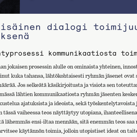
sisäinen dialogi toimiju
yksenä
ntyprosessi kommunikaatiosta toi
 jokaisen prosessin alulle on ominaista yhteinen, innos
minut kuka tahansa, lähtökohtaisesti ryhmän jäsenet ovat
äärää. Jos selkeätä käsikirjoitusta ja visiota sen toteuttam
ymässä lähtien kommunikaatiosta ryhmän jäsenten kesken.
kustelua ajatuksista ja ideoista, sekä työskentelytavoista j
 tässä vaiheessa teos näyttäytyy utopiana, ihanteellisena
tä lähemmäs ensi-iltaa mennään, sitä enemmän teos saa 
itsee käytännön toimia, jolloin utopistiset ideat on tait