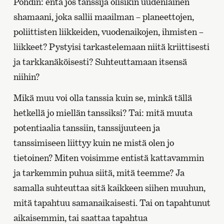
Pohdin: entä jos tanssija olisikin uudenlainen
shamaani, joka sallii maailman – planeettojen,
poliittisten liikkeiden, vuodenaikojen, ihmisten –
liikkeet? Pystyisi tarkastelemaan niitä kriittisesti
ja tarkkanäköisesti? Suhteuttamaan itsensä
niihin?
Mikä muu voi olla tanssia kuin se, minkä tällä
hetkellä jo miellän tanssiksi? Tai: mitä muuta
potentiaalia tanssiin, tanssijuuteen ja
tanssimiseen liittyy kuin ne mistä olen jo
tietoinen? Miten voisimme entistä kattavammin
ja tarkemmin puhua siitä, mitä teemme? Ja
samalla suhteuttaa sitä kaikkeen siihen muuhun,
mitä tapahtuu samanaikaisesti. Tai on tapahtunut
aikaisemmin, tai saattaa tapahtua