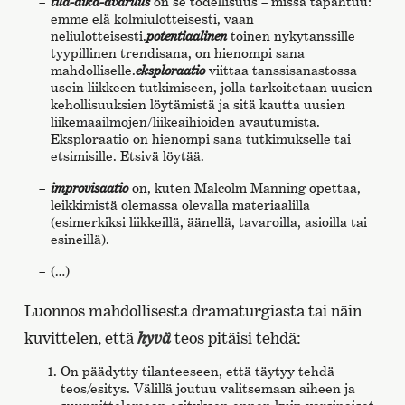
tila-aika-avaruus
on se todellisuus – missä tapahtuu:
emme elä kolmiulotteisesti, vaan
neliulotteisesti.
potentiaalinen
toinen nykytanssille
tyypillinen trendisana, on hienompi sana
mahdolliselle.
eksploraatio
viittaa tanssisanastossa
usein liikkeen tutkimiseen, jolla tarkoitetaan uusien
kehollisuuksien löytämistä ja sitä kautta uusien
liikemaailmojen/liikeaihioiden avautumista.
Eksploraatio on hienompi sana tutkimukselle tai
etsimisille. Etsivä löytää.
improvisaatio
on, kuten Malcolm Manning opettaa,
leikkimistä olemassa olevalla materiaalilla
(esimerkiksi liikkeillä, äänellä, tavaroilla, asioilla tai
esineillä).
(…)
Luonnos mahdollisesta dramaturgiasta tai näin
kuvittelen, että
hyvä
teos pitäisi tehdä:
On päädytty tilanteeseen, että täytyy tehdä
teos/esitys. Välillä joutuu valitsemaan aiheen ja