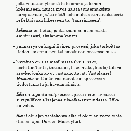
jolla viitataan yleensä kehoomme ja kehon
kokemiseen, mutta myös näistä tuntemuksista
kumpuavaan ja/tai näitä kokemuksia samanaikaisesti
reflektoivaan liikeeseen tai ’tanssimiseen’.
kokemus
on tietoa, jonka saamme maailmasta
empiirisesti, aistiemme kautta.
ymmärrys on kognitiivinen prosessi, joka tarkoittaa
tiedon, kokemuksen tai havainnon prosessoimista.
havainto on aistimaailmasta (haju, näkö,
kosketus/tunto, tasapaino, liike, maku, kuulo) tuleva
ärsyke, jonka aivot vastaanottavat. Vastalause!
Havainto
on tämän vastaanottamisprosessin
tiedostamista ja havainnoimista.
liike
on tapahtuma/prosessi, jossa materia/massa
siirtyy/liikkuu/laajenee tila-aika-avaruudessa. Liike
on vakio.
tila
ei ole ajan vastakohta.aika ei ole tilan vastakohta
(tämän opin Doreen Masseylta).