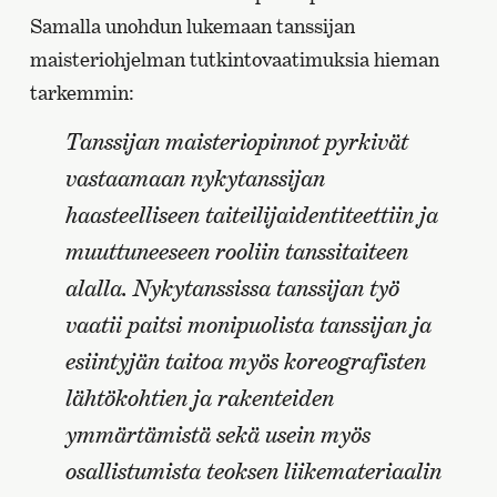
Samalla unohdun lukemaan tanssijan
maisteriohjelman tutkintovaatimuksia hieman
tarkemmin:
Tanssijan maisteriopinnot pyrkivät
vastaamaan nykytanssijan
haasteelliseen taiteilijaidentiteettiin ja
muuttuneeseen rooliin tanssitaiteen
alalla. Nykytanssissa tanssijan työ
vaatii paitsi monipuolista tanssijan ja
esiintyjän taitoa myös koreografisten
lähtökohtien ja rakenteiden
ymmärtämistä sekä usein myös
osallistumista teoksen liikemateriaalin