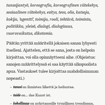
tanssijantyö, koreografia, koreografinen viitekehys,
sosiaalinen viitekehys, esitys, teos, olio, katsoja,
kokija, ’agentti’, toimija, rooli, tehtävä, toiminta,
politiikka, yleisö, dialogi, dialogisuus,
vuorovaikutus, dikotomia.
Päätän yrittää määritellä jokaisen sanan lyhyesti
itselleni. Ajattelen, että se sana, josta on helpoin
kirjoittaa, voi olla opinnäytteeni aihe. (Ohjeistus:
sanojen määrittelyssä ei saa käyttää ulkopuolista
apua. Vastaukset tulee kirjoittaa mahdollisimman
nopeasti.)
tanssi
on ihmisten liikettä ja heiluntaa.
taide
on… das Kunst ist.
kehollisuus
on nykytanssille tyypillinen trendisana,