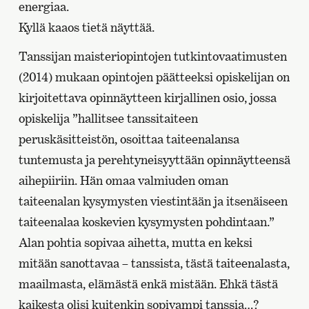
energiaa.
Kyllä kaaos tietä näyttää.
Tanssijan maisteriopintojen tutkintovaatimusten
(2014) mukaan opintojen päätteeksi opiskelijan on
kirjoitettava opinnäytteen kirjallinen osio, jossa
opiskelija ”hallitsee tanssitaiteen
peruskäsitteistön, osoittaa taiteenalansa
tuntemusta ja perehtyneisyyttään opinnäytteensä
aihepiiriin. Hän omaa valmiuden oman
taiteenalan kysymysten viestintään ja itsenäiseen
taiteenalaa koskevien kysymysten pohdintaan.”
Alan pohtia sopivaa aihetta, mutta en keksi
mitään sanottavaa – tanssista, tästä taiteenalasta,
maailmasta, elämästä enkä mistään. Ehkä tästä
kaikesta olisi kuitenkin sopivampi tanssia…?