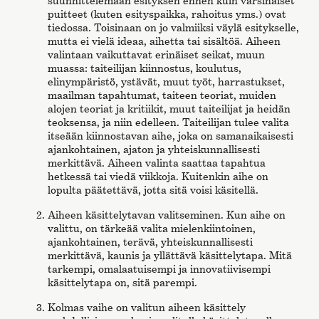
suunnittelemaan esityksen ennen kuin varsinaiset
puitteet (kuten esityspaikka, rahoitus yms.) ovat
tiedossa. Toisinaan on jo valmiiksi väylä esitykselle,
mutta ei vielä ideaa, aihetta tai sisältöä. Aiheen
valintaan vaikuttavat erinäiset seikat, muun
muassa: taiteilijan kiinnostus, koulutus,
elinympäristö, ystävät, muut työt, harrastukset,
maailman tapahtumat, taiteen teoriat, muiden
alojen teoriat ja kritiikit, muut taiteilijat ja heidän
teoksensa, ja niin edelleen. Taiteilijan tulee valita
itseään kiinnostavan aihe, joka on samanaikaisesti
ajankohtainen, ajaton ja yhteiskunnallisesti
merkittävä. Aiheen valinta saattaa tapahtua
hetkessä tai viedä viikkoja. Kuitenkin aihe on
lopulta päätettävä, jotta sitä voisi käsitellä.
Aiheen käsittelytavan valitseminen. Kun aihe on
valittu, on tärkeää valita mielenkiintoinen,
ajankohtainen, terävä, yhteiskunnallisesti
merkittävä, kaunis ja yllättävä käsittelytapa. Mitä
tarkempi, omalaatuisempi ja innovatiivisempi
käsittelytapa on, sitä parempi.
Kolmas vaihe on valitun aiheen käsittely