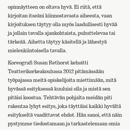
opinnäytteen on oltava hyvä. Ei riitä, että
kirjoitan itseäni kiinnostavasta aiheesta, vaan
kirjoituksen täytyy olla myös laadullisesti hyvää
ja jollain tavalla ajankohtaista, puhuttelevaa tai
tärkeää. Aihetta täytyy käsitellä ja lähestyä
mielenkiintoisella tavalla.
Koreografi Susan Rethorst kehoitti
Teatterikorkeakoulussa 2012 pitämässään
työpajassa meitä opiskelijoita miettimään, mitä
hyvässä esityksessä kuuluisi olla ja mistä sen
pitäisi koostua. Tehtävän pohjalta meidän piti
rakentaa lyhyt esitys, joka täyttäisi kaikki hyvältä
esitykseltä vaadittavat ehdot. Hän sanoi, että näin
pystymme tiedostamaan ja tarkastelemaan omia