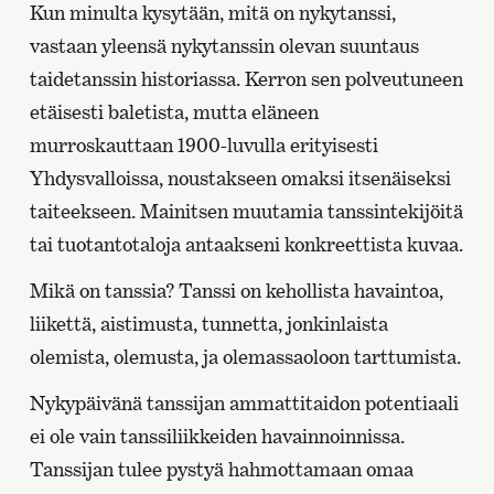
Kun minulta kysytään, mitä on nykytanssi,
vastaan yleensä nykytanssin olevan suuntaus
taidetanssin historiassa. Kerron sen polveutuneen
etäisesti baletista, mutta eläneen
murroskauttaan 1900-luvulla erityisesti
Yhdysvalloissa, noustakseen omaksi itsenäiseksi
taiteekseen. Mainitsen muutamia tanssintekijöitä
tai tuotantotaloja antaakseni konkreettista kuvaa.
Mikä on tanssia? Tanssi on kehollista havaintoa,
liikettä, aistimusta, tunnetta, jonkinlaista
olemista, olemusta, ja olemassaoloon tarttumista.
Nykypäivänä tanssijan ammattitaidon potentiaali
ei ole vain tanssiliikkeiden havainnoinnissa.
Tanssijan tulee pystyä hahmottamaan omaa