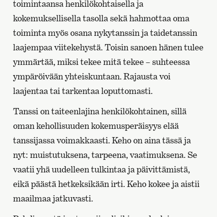
toimintaansa henkilökohtaisella ja
kokemuksellisella tasolla sekä hahmottaa oma
toiminta myös osana nykytanssin ja taidetanssin
laajempaa viitekehystä. Toisin sanoen hänen tulee
ymmärtää, miksi tekee mitä tekee – suhteessa
ympäröivään yhteiskuntaan. Rajausta voi
laajentaa tai tarkentaa loputtomasti.
Tanssi on taiteenlajina henkilökohtainen, sillä
oman kehollisuuden kokemusperäisyys elää
tanssijassa voimakkaasti. Keho on aina tässä ja
nyt: muistutuksena, tarpeena, vaatimuksena. Se
vaatii yhä uudelleen tulkintaa ja päivittämistä,
eikä päästä hetkeksikään irti. Keho kokee ja aistii
maailmaa jatkuvasti.