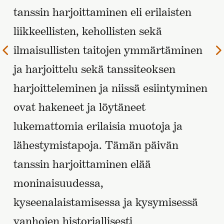
tanssin harjoittaminen eli erilaisten
liikkeellisten, kehollisten sekä
ilmaisullisten taitojen ymmärtäminen
Edellinen
sivu
ja harjoittelu sekä tanssiteoksen
harjoitteleminen ja niissä esiintyminen
ovat hakeneet ja löytäneet
lukemattomia erilaisia muotoja ja
lähestymistapoja. Tämän päivän
tanssin harjoittaminen elää
moninaisuudessa,
kyseenalaistamisessa ja kysymisessä
vanhojen historiallisesti