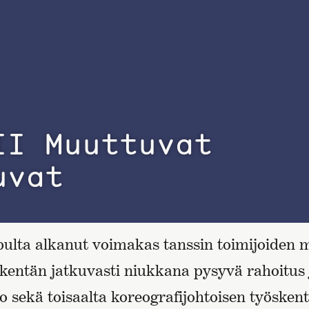
II Muuttuvat
uvat
opulta alkanut voimakas tanssin toimijoiden 
 kentän jatkuvasti niukkana pysyvä rahoitus 
o sekä toisaalta koreografijohtoisen työskent