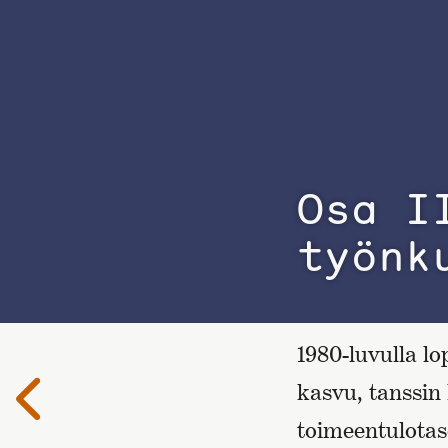
Osa I
työnk
1980-luvulla l
Edellinen
kasvu, tanssin
sivu
toimeentulotas