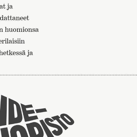
at ja
hdattaneet
an huomionsa
rilaisiin
hetkessä ja