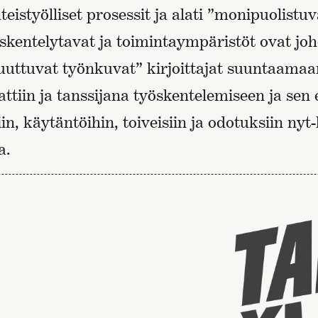
teistyölliset prosessit ja alati ”monipuolistuv
kentelytavat ja toimintaympäristöt ovat jo
uttuvat työnkuvat” kirjoittajat suuntaama
tiin ja tanssijana työskentelemiseen ja sen e
n, käytäntöihin, toiveisiin ja odotuksiin nyt-
a.