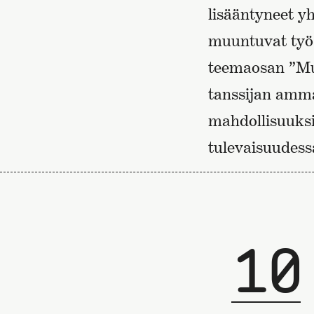
lisääntyneet yh
muuntuvat työs
teemaosan ”Mu
tanssijan ammat
mahdollisuuksii
tulevaisuudess
10