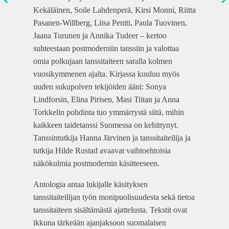
Kekäläinen, Soile Lahdenperä, Kirsi Monni, Riitta
Pasanen-Willberg, Liisa Pentti, Paula Tuovinen,
Jaana Turunen ja Annika Tudeer – kertoo
suhteestaan postmoderniin tanssiin ja valottaa
omia polkujaan tanssitaiteen saralla kolmen
vuosikymmenen ajalta. Kirjassa kuuluu myös
uuden sukupolven tekijöiden ääni: Sonya
Lindforsin, Elina Pirisen, Masi Tiitan ja Anna
Torkkelin pohdinta tuo ymmärrystä siitä, mihin
kaikkeen taidetanssi Suomessa on kehittynyt.
Tanssintutkija Hanna Järvinen ja tanssitaiteilija ja
tutkija Hilde Rustad avaavat vaihtoehtoisia
näkökulmia postmodernin käsitteeseen.
Antologia antaa lukijalle käsityksen
tanssitaiteilijan työn monipuolisuudesta sekä tietoa
tanssitaiteen sisältämästä ajattelusta. Tekstit ovat
ikkuna tärkeään ajanjaksoon suomalaisen